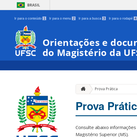
BRASIL
Ir para o conteúdo
1
Ir para o menu
2
Ir para a busca
3
Ir para o rodapé
4
Orientações e docu
do Magistério da U
Prova Prática
Prova Práti
Consulte abaixo informações 
Magistério Superior (MS).