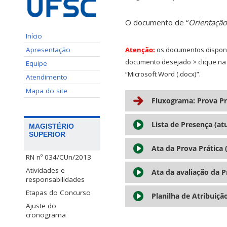
O documento de “
Orientação 
Início
Apresentação
Atenção:
os documentos disponi
documento desejado > clique na 
Equipe
“Microsoft Word (.docx)”.
Atendimento
Mapa do site
Fluxograma: Prova Pr
Lista de Presença (a
MAGISTÉRIO
SUPERIOR
Ata da Prova Prática
RN nº 034/CUn/2013
Atividades e
Ata da avaliação da 
responsabilidades
Etapas do Concurso
Planilha de Atribuiçã
Ajuste do
cronograma