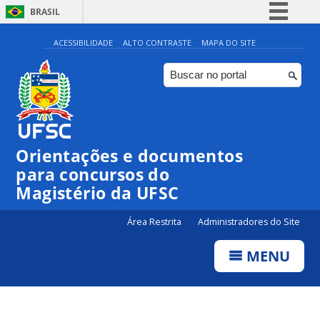
BRASIL
Simplifique!
ACESSIBILIDADE
ALTO CONTRASTE
MAPA DO SITE
Comunica BR
Participe
Acesso à informação
Legislação
Orientações e documentos
Canais
para concursos do
Magistério da UFSC
Área Restrita
Administradores do Site
MENU