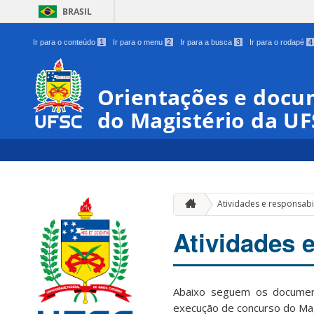
BRASIL
Ir para o conteúdo
1
Ir para o menu
2
Ir para a busca
3
Ir para o rodapé
4
Orientações e docu
do Magistério da U
Atividades e responsabi
Atividades 
Abaixo seguem os document
execução de concurso do Mag