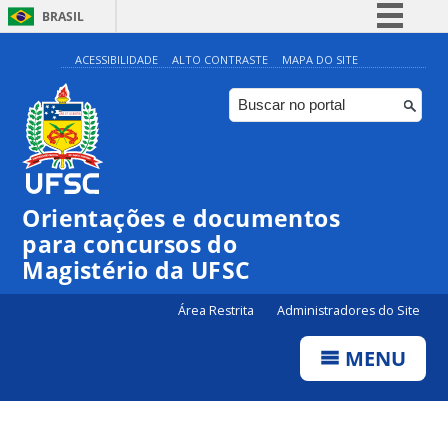
BRASIL
Simplifique!
ACESSIBILIDADE
ALTO CONTRASTE
MAPA DO SITE
Comunica BR
Participe
Acesso à informação
Legislação
Orientações e documentos
Canais
para concursos do
Magistério da UFSC
Área Restrita
Administradores do Site
MENU