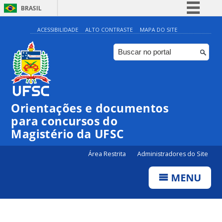
BRASIL
Simplifique!
ACESSIBILIDADE
ALTO CONTRASTE
MAPA DO SITE
Comunica BR
Participe
Acesso à informação
Legislação
Orientações e documentos
Canais
para concursos do
Magistério da UFSC
Área Restrita
Administradores do Site
MENU